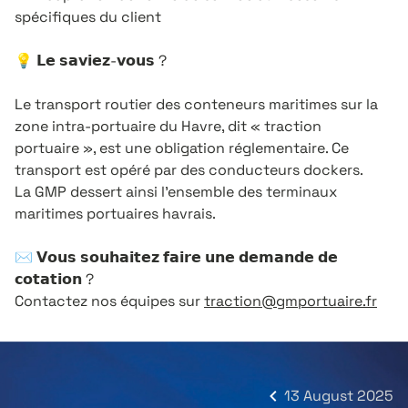
spécifiques du client
💡 𝗟𝗲 𝘀𝗮𝘃𝗶𝗲𝘇-𝘃𝗼𝘂𝘀 ?
Le transport routier des conteneurs maritimes sur la
zone intra-portuaire du Havre, dit « traction
portuaire », est une obligation réglementaire. Ce
transport est opéré par des conducteurs dockers.
La GMP dessert ainsi l’ensemble des terminaux
maritimes portuaires havrais.
✉ 𝗩𝗼𝘂𝘀 𝘀𝗼𝘂𝗵𝗮𝗶𝘁𝗲𝘇 𝗳𝗮𝗶𝗿𝗲 𝘂𝗻𝗲 𝗱𝗲𝗺𝗮𝗻𝗱𝗲 𝗱𝗲
𝗰𝗼𝘁𝗮𝘁𝗶𝗼𝗻 ?
Contactez nos équipes sur
traction@gmportuaire.fr
13 August 2025