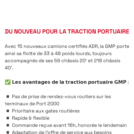
DU NOUVEAU POUR LA TRACTION PORTUAIRE
Avec 15 nouveaux camions certifiés ADR, la GMP porte
ainsi sa flotte de 33 à 48 poids lourds, toujours
accompagnés de ses 59 châssis 20’ et 218 châssis
40’.
✅ 𝗟𝗲𝘀 𝗮𝘃𝗮𝗻𝘁𝗮𝗴𝗲𝘀 𝗱𝗲 𝗹𝗮 𝘁𝗿𝗮𝗰𝘁𝗶𝗼𝗻 𝗽𝗼𝗿𝘁𝘂𝗮𝗶𝗿𝗲 𝗚𝗠𝗣 :
◾ Pas de prise de rendez-vous routiers sur les
terminaux de Port 2000
◾ Prioritaire aux gates routières
◾ Rapide & flexible
◾ Commande reçue avant 16h, honorée le lendemain
◾ Adaptation de l’offre de service aux besoins