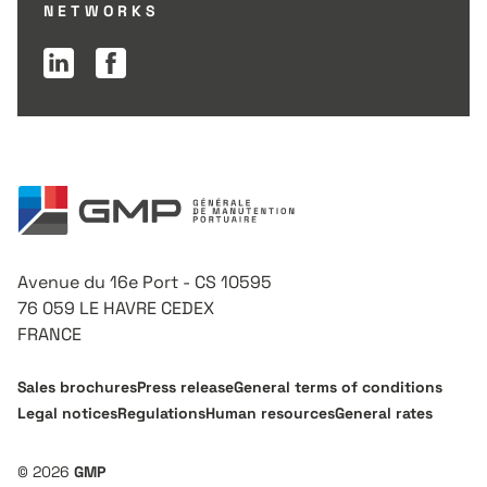
NETWORKS
Linkedin page
Facebook page
Avenue du 16e Port - CS 10595
76 059 LE HAVRE CEDEX
FRANCE
Sales brochures
Press release
General terms of conditions
Legal notices
Regulations
Human resources
General rates
© 2026
GMP